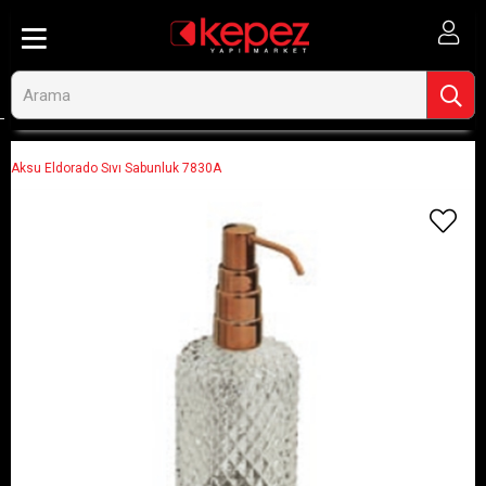
Anasayfa
Banyo ve Tesisat
Banyo Aksesuarları
Sabunluk
Aksu Eldorado Sıvı Sabunluk 7830A