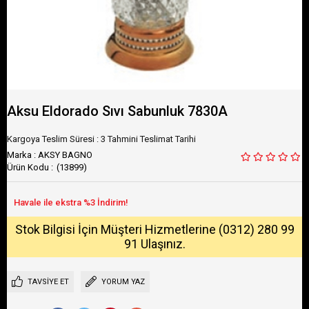
Aksu Eldorado Sıvı Sabunluk 7830A
Kargoya Teslim Süresi
:
3 Tahmini Teslimat Tarihi
Marka
:
AKSY BAGNO
(13899)
Stok Bilgisi İçin Müşteri Hizmetlerine (0312) 280 99
91 Ulaşınız.
TAVSIYE ET
YORUM YAZ