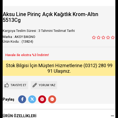
Aksu Line Pirinç Açık Kağıtlık Krom-Altın
5513Cg
Kargoya Teslim Süresi
:
3 Tahmini Teslimat Tarihi
Marka
:
AKSY BAGNO
(13824)
Stok Bilgisi İçin Müşteri Hizmetlerine (0312) 280 99
91 Ulaşınız.
TAVSIYE ET
YORUM YAZ
Paylaş
ÜRÜN ÖZELLIKLERI