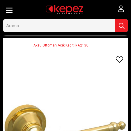
Anasayfa
Banyo ve Tesisat
Banyo Aksesuarları
Tuvalet Kağıtlığı
Aksu Ottoman Açık Kağıtlık 6213G