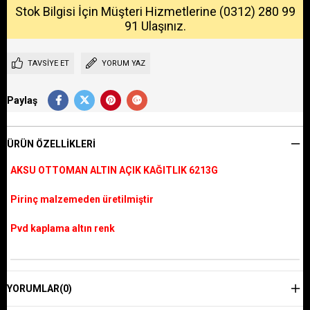
Stok Bilgisi İçin Müşteri Hizmetlerine (0312) 280 99
91 Ulaşınız.
TAVSIYE ET
YORUM YAZ
Paylaş
ÜRÜN ÖZELLIKLERI
AKSU OTTOMAN ALTIN AÇIK KAĞITLIK 6213G
Pirinç malzemeden üretilmiştir
Pvd kaplama altın renk
YORUMLAR
(0)