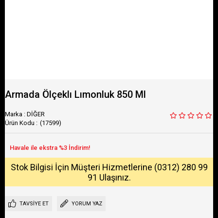
Armada Ölçeklı Lımonluk 850 Ml
Marka
:
DİĞER
(17599)
Stok Bilgisi İçin Müşteri Hizmetlerine (0312) 280 99
91 Ulaşınız.
TAVSIYE ET
YORUM YAZ