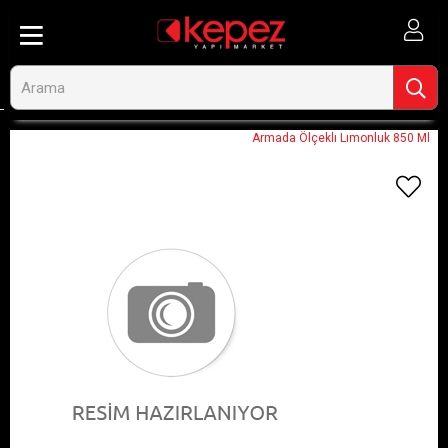
Anasayfa
Görseli Olmayan Ürünler
Armada Ölçeklı Lımonluk 850 Ml