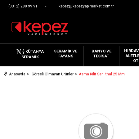
(0312) 280 99 91
kepez@kepezyapimarket.com.tr
HIRDAV
SERAMIK VE
BANYO VE
KÜTAHYA
ALETLE
FAYANS
TESISAT
SERAMIK
OT
Anasayfa
Görseli Olmayan Ürünler
Asma Kilit Sarı İthal 25 Mm