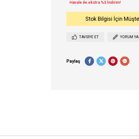
Stok Bilgisi İçin Müşt
TAVSIYE ET
YORUM YA
Paylaş