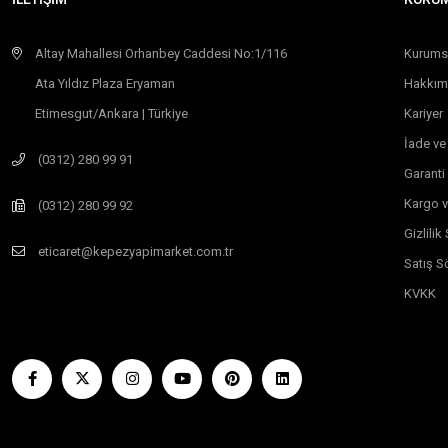
Altay Mahallesi Orhanbey Caddesi No:1/116
Kurums
Ata Yıldız Plaza Eryaman
Hakkım
Etimesgut/Ankara | Türkiye
Kariyer
İade ve
(0312) 280 99 91
Garanti
Kargo v
(0312) 280 99 92
Gizlili
eticaret@kepezyapimarket.com.tr
Satış S
KVKK