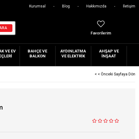
Kurumsal
Blog
Hakkımızda
İletişim
Favorilerim
K VE EV
BAHÇE VE
AYDINLATMA
AHŞAP VE
EÇLERI
BALKON
VE ELEKTRIK
İNŞAAT
< < Önceki Sayfaya Dön
m