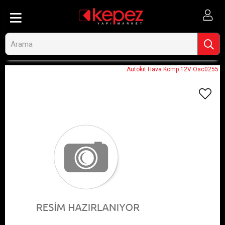
Anasayfa
Görseli Olmayan Ürünler
Autokit Hava Komp.12V Osc0255