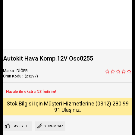
Autokit Hava Komp.12V Osc0255
Marka
:
DİĞER
(21297)
Stok Bilgisi İçin Müşteri Hizmetlerine (0312) 280 99
91 Ulaşınız.
TAVSIYE ET
YORUM YAZ