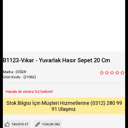
B1123-Vıkar - Yuvarlak Hasır Sepet 20 Cm
Marka
:
DİĞER
(21062)
Stok Bilgisi İçin Müşteri Hizmetlerine (0312) 280 99
91 Ulaşınız.
TAVSIYE ET
YORUM YAZ