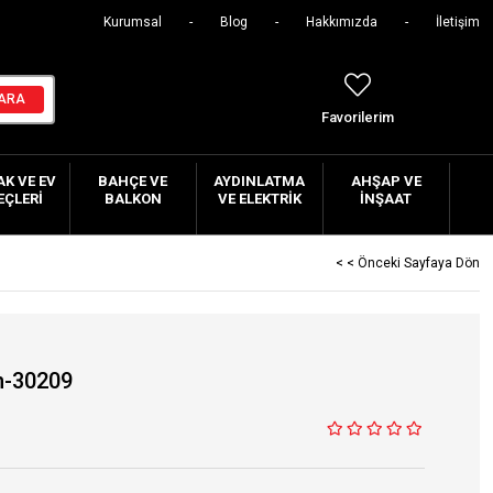
Kurumsal
Blog
Hakkımızda
İletişim
Favorilerim
K VE EV
BAHÇE VE
AYDINLATMA
AHŞAP VE
EÇLERI
BALKON
VE ELEKTRIK
İNŞAAT
< < Önceki Sayfaya Dön
n-30209