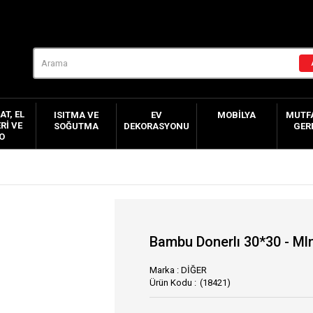
AT, EL
ISITMA VE
EV
MOBILYA
MUTFA
RI VE
SOĞUTMA
DEKORASYONU
GER
O
Bambu Donerlı 30*30 - Ml
Marka
:
DİĞER
(18421)