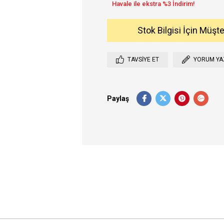
Stok Bilgisi İçin Müşt
TAVSIYE ET
YORUM YA
Paylaş