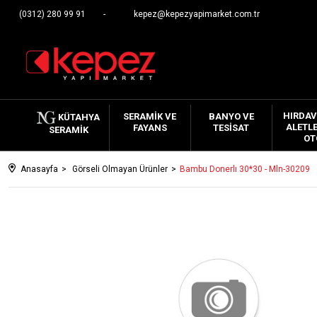
(0312) 280 99 91
kepez@kepezyapimarket.com.tr
HIRDAV
SERAMIK VE
BANYO VE
KÜTAHYA
ALETLE
FAYANS
TESISAT
SERAMIK
OT
Anasayfa
Görseli Olmayan Ürünler
Bambu Donerlı 30*30 - Mln-30209