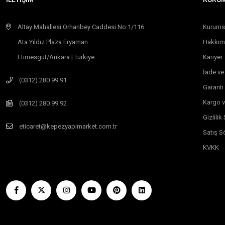
Altay Mahallesi Orhanbey Caddesi No:1/116
Kurums
Ata Yıldız Plaza Eryaman
Hakkım
Etimesgut/Ankara | Türkiye
Kariyer
İade ve
(0312) 280 99 91
Garanti
Kargo v
(0312) 280 99 92
Gizlili
eticaret@kepezyapimarket.com.tr
Satış S
KVKK