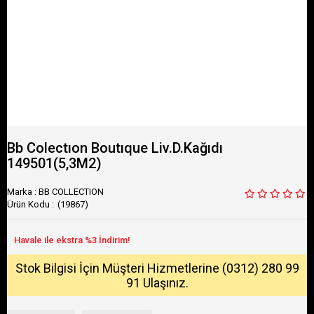
Bb Colectıon Boutıque Liv.D.Kağıdı
149501(5,3M2)
Marka
:
BB COLLECTION
(19867)
Stok Bilgisi İçin Müşteri Hizmetlerine (0312) 280 99
91 Ulaşınız.