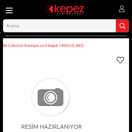
Anasayfa
Görseli Olmayan Ürünler
Bb Colectıon Boutıque Liv.D.Kağıdı 149501(5,3M2)