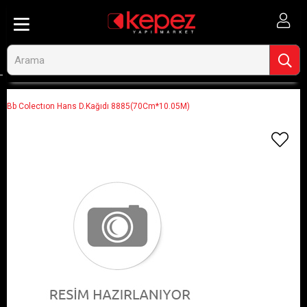
Anasayfa
Görseli Olmayan Ürünler
Bb Colectıon Hans D.Kağıdı 8885(70Cm*10.05M)