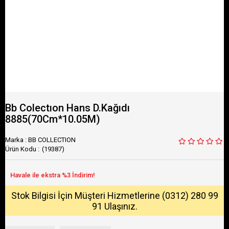
Bb Colectıon Hans D.Kağıdı
8885(70Cm*10.05M)
Marka
:
BB COLLECTION
(19387)
Stok Bilgisi İçin Müşteri Hizmetlerine (0312) 280 99
91 Ulaşınız.