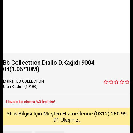
Bb Collecttıon Dıallo D.Kağıdı 9004-
04(1.06*10M)
Marka
:
BB COLLECTION
(19183)
Stok Bilgisi İçin Müşteri Hizmetlerine (0312) 280 99
91 Ulaşınız.