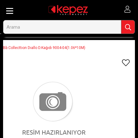
Anasayfa
Görseli Olmayan Ürünler
Bb Collecttıon Dıallo D.Kağıdı 9004-04(1.06*10M)