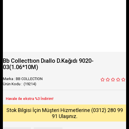
Bb Collecttıon Dıallo D.Kağıdı 9020-
03(1.06*10M)
Marka
:
BB COLLECTION
(19214)
Stok Bilgisi İçin Müşteri Hizmetlerine (0312) 280 99
91 Ulaşınız.