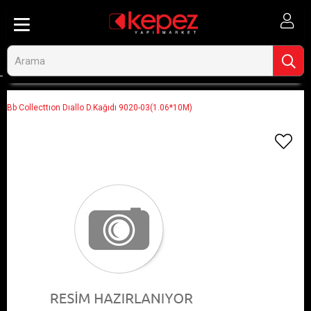
Anasayfa
Görseli Olmayan Ürünler
Bb Collecttıon Dıallo D.Kağıdı 9020-03(1.06*10M)