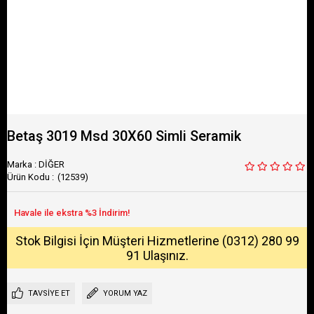
Betaş 3019 Msd 30X60 Simli Seramik
Marka
:
DİĞER
(12539)
Stok Bilgisi İçin Müşteri Hizmetlerine (0312) 280 99
91 Ulaşınız.
TAVSIYE ET
YORUM YAZ