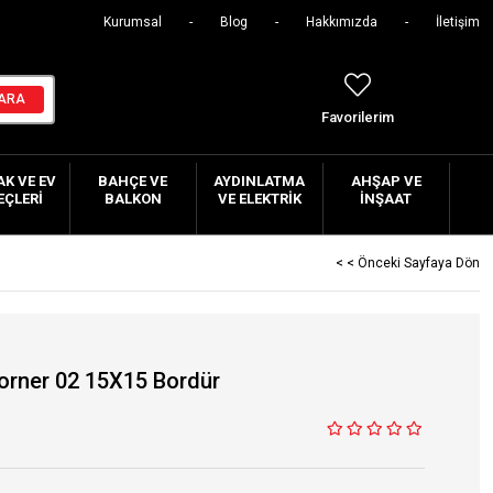
Kurumsal
Blog
Hakkımızda
İletişim
Favorilerim
K VE EV
BAHÇE VE
AYDINLATMA
AHŞAP VE
EÇLERI
BALKON
VE ELEKTRIK
İNŞAAT
< < Önceki Sayfaya Dön
orner 02 15X15 Bordür