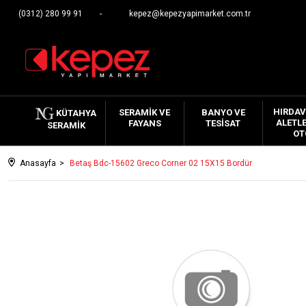
(0312) 280 99 91
kepez@kepezyapimarket.com.tr
HIRDAV
SERAMIK VE
BANYO VE
KÜTAHYA
ALETLE
FAYANS
TESISAT
SERAMIK
OT
Anasayfa
Betaş Bdc-15602 Greco Corner 02 15X15 Bordür