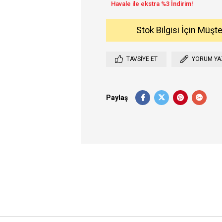
Stok Bilgisi İçin Müşt
TAVSIYE ET
YORUM YA
Paylaş