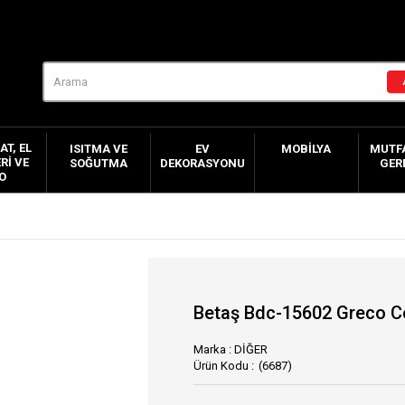
AT, EL
ISITMA VE
EV
MOBILYA
MUTFA
RI VE
SOĞUTMA
DEKORASYONU
GER
O
Betaş Bdc-15602 Greco C
Marka
:
DİĞER
(6687)