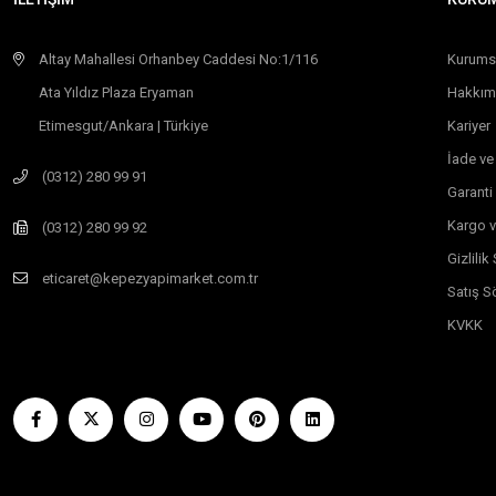
Altay Mahallesi Orhanbey Caddesi No:1/116
Kurums
Ata Yıldız Plaza Eryaman
Hakkım
Etimesgut/Ankara | Türkiye
Kariyer
İade ve
(0312) 280 99 91
Garanti
Kargo v
(0312) 280 99 92
Gizlili
eticaret@kepezyapimarket.com.tr
Satış S
KVKK