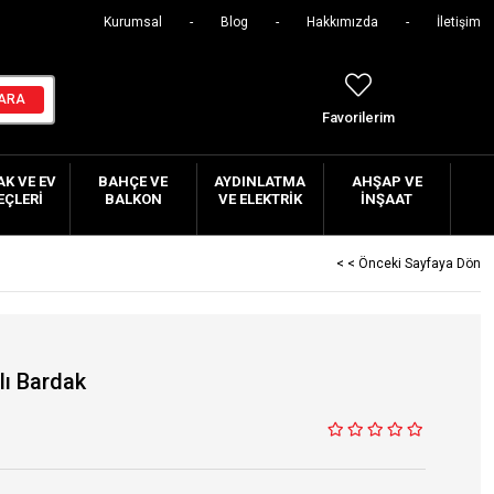
Kurumsal
Blog
Hakkımızda
İletişim
Favorilerim
K VE EV
BAHÇE VE
AYDINLATMA
AHŞAP VE
EÇLERI
BALKON
VE ELEKTRIK
İNŞAAT
< < Önceki Sayfaya Dön
lı Bardak