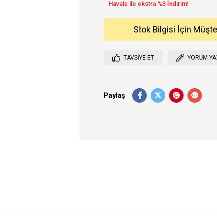
Stok Bilgisi İçin Müşt
TAVSIYE ET
YORUM YA
Paylaş