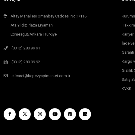
Altay Mahallesi Orhanbey Caddesi No:1/116
Kurums
Ata Yıldız Plaza Eryaman
Hakkım
Etimesgut/Ankara | Türkiye
Kariyer
İade ve
(0312) 280 99 91
Garanti
Kargo v
(0312) 280 99 92
Gizlili
eticaret@kepezyapimarket.com.tr
Satış S
KVKK