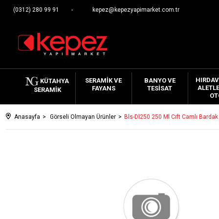
(0312) 280 99 91
kepez@kepezyapimarket.com.tr
HIRDAV
SERAMIK VE
BANYO VE
KÜTAHYA
ALETLE
FAYANS
TESISAT
SERAMIK
OT
Anasayfa
Görseli Olmayan Ürünler
Bls-Dl250 250 Ml Cıft Camlı Bardak