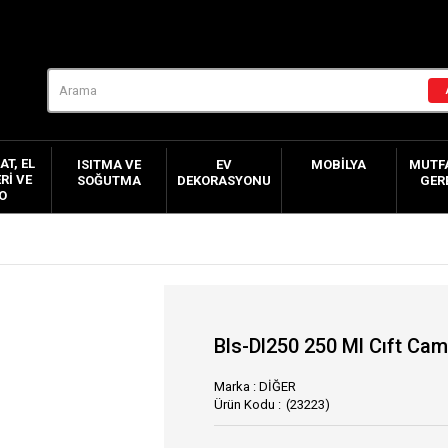
AT, EL
ISITMA VE
EV
MOBILYA
MUTFA
RI VE
SOĞUTMA
DEKORASYONU
GER
O
Bls-Dl250 250 Ml Cıft Cam
Marka
:
DİĞER
(23223)