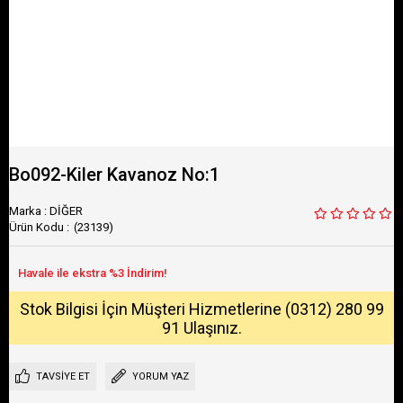
Bo092-Kiler Kavanoz No:1
Marka
:
DİĞER
(23139)
Stok Bilgisi İçin Müşteri Hizmetlerine (0312) 280 99
91 Ulaşınız.
TAVSIYE ET
YORUM YAZ