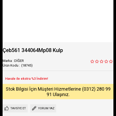
Çeb561 344064Mp08 Kulp
Marka
:
DİĞER
(18745)
Stok Bilgisi İçin Müşteri Hizmetlerine (0312) 280 99
91 Ulaşınız.
TAVSIYE ET
YORUM YAZ