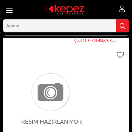
Anasayfa
Görseli Olmayan Ürünler
Çeb561 344064Mp08 Kulp