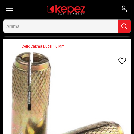
Anasayfa
Hırdavat, El Aletleri ve Oto
Hırdavat-Nalbur Malzemeleri
Dübeller
Çelik Çakma Dübel 10 Mm