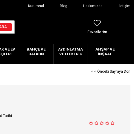
Kurumsal
Blog
Hakkımızda
İletişim
Favorilerim
K VE EV
BAHÇE VE
AYDINLATMA
AHŞAP VE
EÇLERI
BALKON
VE ELEKTRIK
İNŞAAT
< < Önceki Sayfaya Dön
t Tarihi