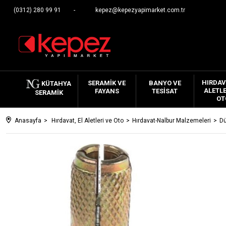
(0312) 280 99 91
kepez@kepezyapimarket.com.tr
HIRDAV
SERAMIK VE
BANYO VE
KÜTAHYA
ALETLE
FAYANS
TESISAT
SERAMIK
OT
Anasayfa
Hırdavat, El Aletleri ve Oto
Hırdavat-Nalbur Malzemeleri
Dü