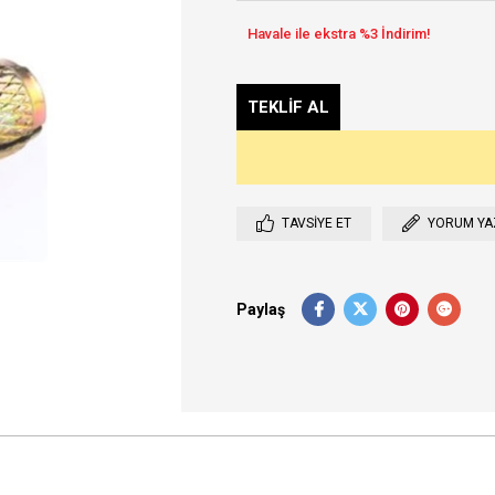
TAVSIYE ET
YORUM YA
Paylaş