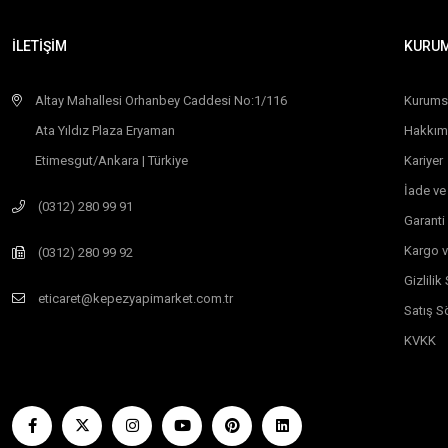
İLETİŞİM
KURU
Altay Mahallesi Orhanbey Caddesi No:1/116
Kurums
Ata Yıldız Plaza Eryaman
Hakkım
Etimesgut/Ankara | Türkiye
Kariyer
İade ve
(0312) 280 99 91
Garanti
Kargo v
(0312) 280 99 92
Gizlili
eticaret@kepezyapimarket.com.tr
Satış S
KVKK