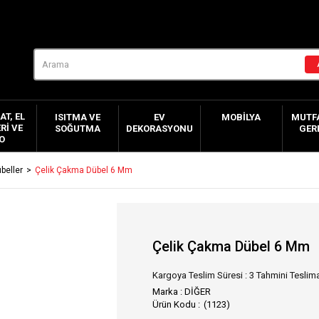
AT, EL
ISITMA VE
EV
MOBILYA
MUTFA
RI VE
SOĞUTMA
DEKORASYONU
GER
O
beller
Çelik Çakma Dübel 6 Mm
Çelik Çakma Dübel 6 Mm
Kargoya Teslim Süresi
:
3 Tahmini Teslima
Marka
:
DİĞER
(1123)