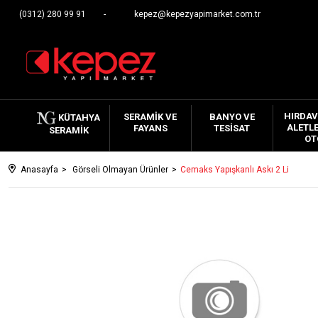
(0312) 280 99 91
kepez@kepezyapimarket.com.tr
HIRDAV
SERAMIK VE
BANYO VE
KÜTAHYA
ALETLE
FAYANS
TESISAT
SERAMIK
OT
Anasayfa
Görseli Olmayan Ürünler
Cemaks Yapışkanlı Askı 2 Li