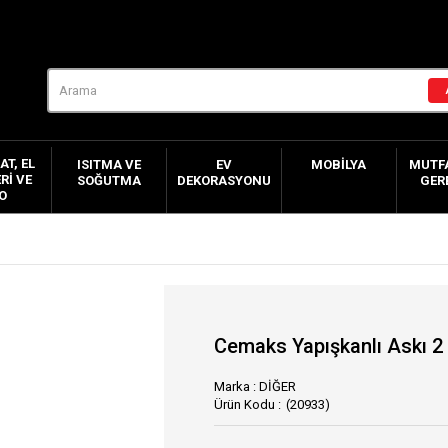
AT, EL
ISITMA VE
EV
MOBILYA
MUTFA
RI VE
SOĞUTMA
DEKORASYONU
GER
O
Cemaks Yapışkanlı Askı 2 
Marka
:
DİĞER
(20933)