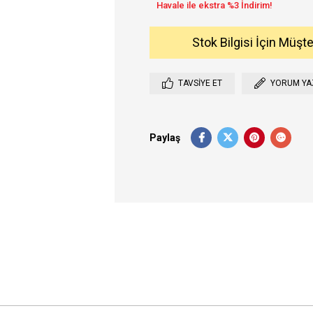
Stok Bilgisi İçin Müşt
TAVSIYE ET
YORUM YA
Paylaş