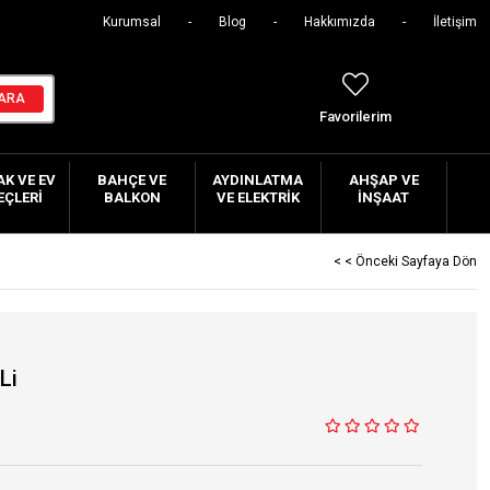
Kurumsal
Blog
Hakkımızda
İletişim
Favorilerim
K VE EV
BAHÇE VE
AYDINLATMA
AHŞAP VE
EÇLERI
BALKON
VE ELEKTRIK
İNŞAAT
< < Önceki Sayfaya Dön
Li