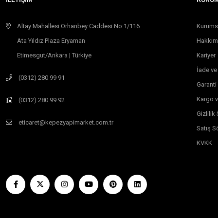
Altay Mahallesi Orhanbey Caddesi No:1/116
Kurums
Ata Yıldız Plaza Eryaman
Hakkım
Etimesgut/Ankara | Türkiye
Kariyer
İade ve
(0312) 280 99 91
Garanti
Kargo v
(0312) 280 99 92
Gizlili
eticaret@kepezyapimarket.com.tr
Satış S
KVKK