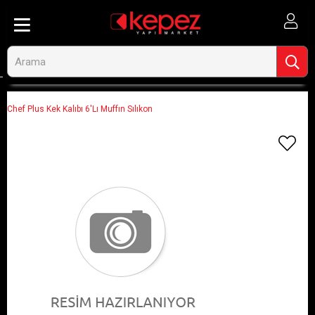
Anasayfa
Görseli Olmayan Ürünler
Chef Plus Kek Kalıbı 6'Lı Muffın Sılıkon