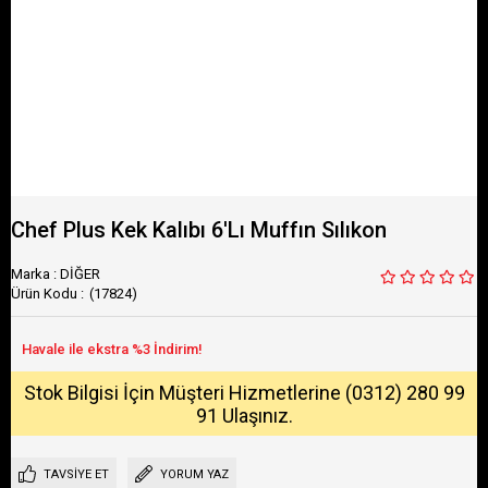
Chef Plus Kek Kalıbı 6'Lı Muffın Sılıkon
Marka
:
DİĞER
(17824)
Stok Bilgisi İçin Müşteri Hizmetlerine (0312) 280 99
91 Ulaşınız.
TAVSIYE ET
YORUM YAZ