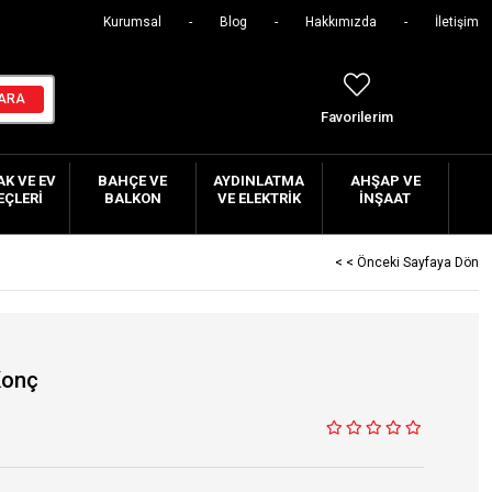
Kurumsal
Blog
Hakkımızda
İletişim
Favorilerim
K VE EV
BAHÇE VE
AYDINLATMA
AHŞAP VE
EÇLERI
BALKON
VE ELEKTRIK
İNŞAAT
< < Önceki Sayfaya Dön
Konç