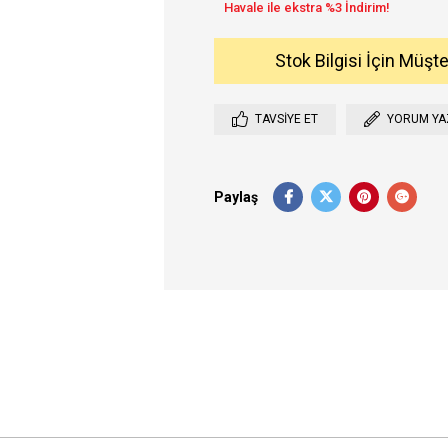
Stok Bilgisi İçin Müşt
TAVSIYE ET
YORUM YA
Paylaş