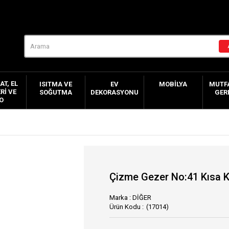
AT, EL
ISITMA VE
EV
MOBILYA
MUTFA
RI VE
SOĞUTMA
DEKORASYONU
GER
O
Çizme Gezer No:41 Kısa 
Marka
:
DİĞER
(17014)