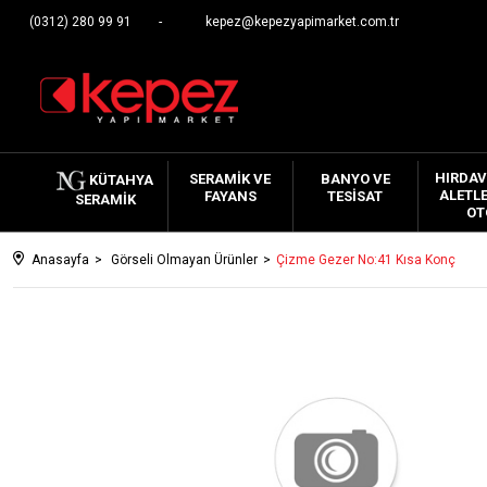
(0312) 280 99 91
kepez@kepezyapimarket.com.tr
HIRDAV
SERAMIK VE
BANYO VE
KÜTAHYA
ALETLE
FAYANS
TESISAT
SERAMIK
OT
Anasayfa
Görseli Olmayan Ürünler
Çizme Gezer No:41 Kısa Konç