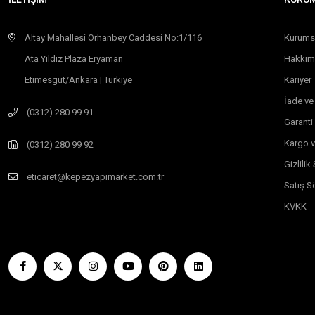
Altay Mahallesi Orhanbey Caddesi No:1/116
Kurums
Ata Yıldız Plaza Eryaman
Hakkım
Etimesgut/Ankara | Türkiye
Kariyer
İade ve
(0312) 280 99 91
Garanti
Kargo v
(0312) 280 99 92
Gizlili
eticaret@kepezyapimarket.com.tr
Satış S
KVKK