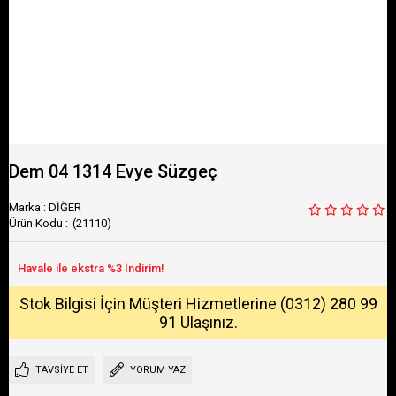
Dem 04 1314 Evye Süzgeç
Marka
:
DİĞER
(21110)
Stok Bilgisi İçin Müşteri Hizmetlerine (0312) 280 99
91 Ulaşınız.
TAVSIYE ET
YORUM YAZ