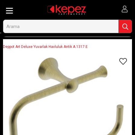
Anasayfa
Banyo ve Tesisat
Banyo Aksesuarları
Havluluk
Deppot Art Deluxe Yuvarlak Havluluk Antik A.1317.E