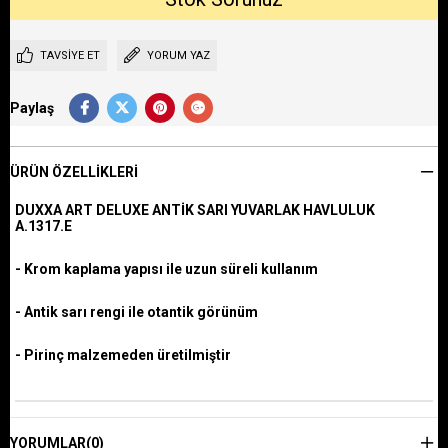
TAVSIYE ET
YORUM YAZ
Paylaş
ÜRÜN ÖZELLIKLERI
DUXXA ART DELUXE ANTİK SARI YUVARLAK HAVLULUK
A.1317.E
- Krom kaplama yapısı ile uzun süreli kullanım
- Antik sarı rengi ile otantik görünüm
- Pirinç malzemeden üretilmiştir
YORUMLAR
(0)