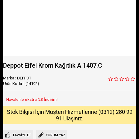
Deppot Eifel Krom Kağıtlık A.1407.C
Marka
:
DEPPOT
(14192)
Stok Bilgisi İçin Müşteri Hizmetlerine (0312) 280 99
91 Ulaşınız.
TAVSIYE ET
YORUM YAZ