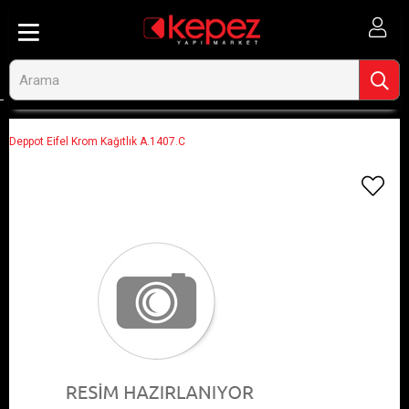
Anasayfa
Görseli Olmayan Ürünler
Deppot Eifel Krom Kağıtlık A.1407.C