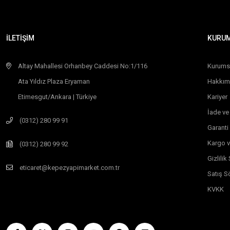
İLETİŞİM
KURU
Altay Mahallesi Orhanbey Caddesi No:1/116
Kurums
Ata Yıldız Plaza Eryaman
Hakkım
Etimesgut/Ankara | Türkiye
Kariyer
İade ve
(0312) 280 99 91
Garanti
Kargo v
(0312) 280 99 92
Gizlili
eticaret@kepezyapimarket.com.tr
Satış S
KVKK