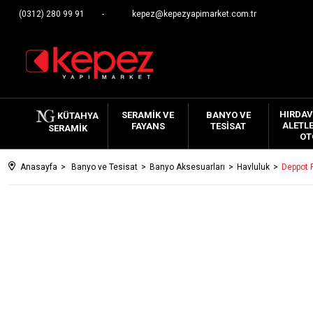
(0312) 280 99 91
kepez@kepezyapimarket.com.tr
HIRDAV
SERAMIK VE
BANYO VE
KÜTAHYA
ALETLE
FAYANS
TESISAT
SERAMIK
OT
Anasayfa
Banyo ve Tesisat
Banyo Aksesuarları
Havluluk
Deppot 