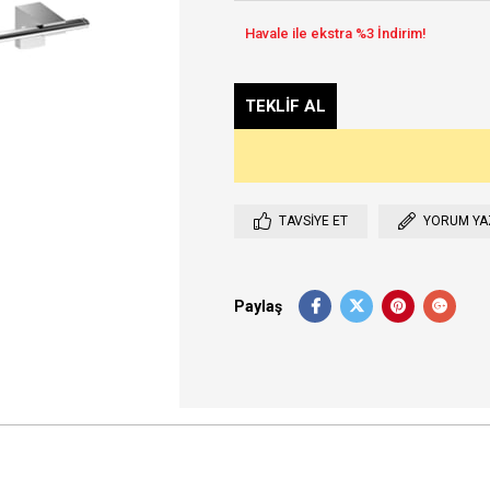
TAVSIYE ET
YORUM YA
Paylaş