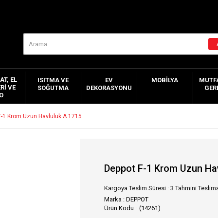
AT, EL
ISITMA VE
EV
MOBILYA
MUTFA
RI VE
SOĞUTMA
DEKORASYONU
GER
O
F-1 Krom Uzun Havluluk A.1715
Deppot F-1 Krom Uzun Ha
Kargoya Teslim Süresi
:
3 Tahmini Teslima
Marka
:
DEPPOT
(14261)