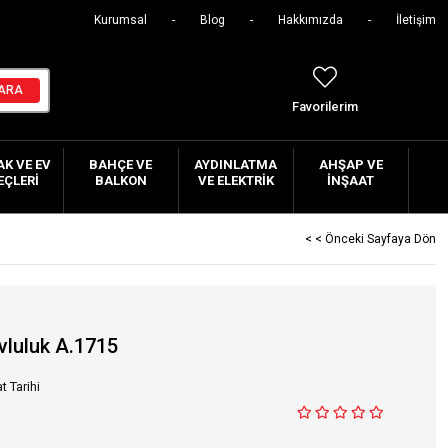
Kurumsal
Blog
Hakkımızda
İletişim
Favorilerim
K VE EV
BAHÇE VE
AYDINLATMA
AHŞAP VE
EÇLERI
BALKON
VE ELEKTRIK
İNŞAAT
< < Önceki Sayfaya Dön
vluluk A.1715
t Tarihi