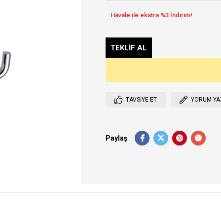
TAVSIYE ET
YORUM YA
Paylaş