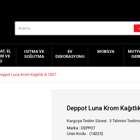
AT, EL
ISITMA VE
EV
MOBILYA
MUTFA
RI VE
SOĞUTMA
DEKORASYONU
GER
O
Deppot Luna Krom Kağıtlık A.1807
Deppot Luna Krom Kağıtlı
Kargoya Teslim Süresi
:
3 Tahmini Teslima
Marka
:
DEPPOT
(14225)