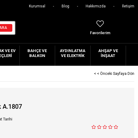
Kurumsal
Blog
Hakkımızda
İletişim
Favorilerim
K VE EV
BAHÇE VE
AYDINLATMA
AHŞAP VE
EÇLERI
BALKON
VE ELEKTRIK
İNŞAAT
< < Önceki Sayfaya Dön
k A.1807
t Tarihi