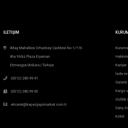
İLETİŞİM
KURU
Altay Mahallesi Orhanbey Caddesi No:1/116
Kurums
Ata Yıldız Plaza Eryaman
Hakkım
Etimesgut/Ankara | Türkiye
Kariyer
İade ve
(0312) 280 99 91
Garanti
Kargo v
(0312) 280 99 92
Gizlili
eticaret@kepezyapimarket.com.tr
Satış S
KVKK