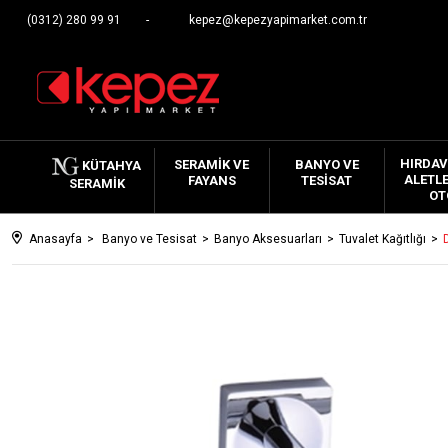
(0312) 280 99 91
kepez@kepezyapimarket.com.tr
HIRDAV
SERAMIK VE
BANYO VE
KÜTAHYA
ALETLE
FAYANS
TESISAT
SERAMIK
OT
Anasayfa
Banyo ve Tesisat
Banyo Aksesuarları
Tuvalet Kağıtlığı