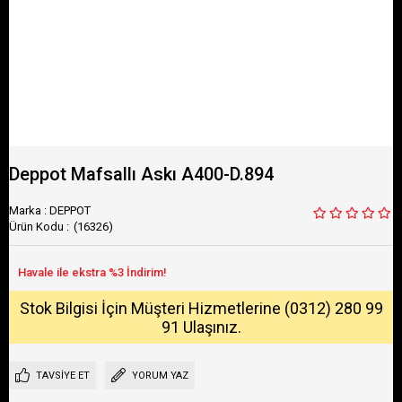
Deppot Mafsallı Askı A400-D.894
Marka
:
DEPPOT
(16326)
Stok Bilgisi İçin Müşteri Hizmetlerine (0312) 280 99
91 Ulaşınız.
TAVSIYE ET
YORUM YAZ