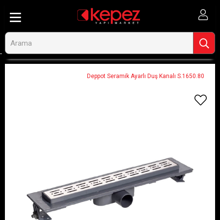
Anasayfa
Ahşap ve İnşaat
Tesisat Tamir ve Bağlantı Malzemeleri
Sifon Süzgeç ve Duş Kanalı
Deppot Seramik Ayarlı Duş Kanalı S.1650.80