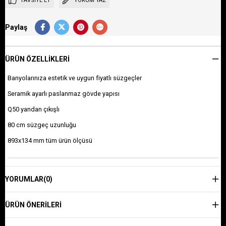
TAVSIYE ET
YORUM YAZ
Paylaş
ÜRÜN ÖZELLIKLERI
Banyolarınıza estetik ve uygun fiyatlı süzgeçler
Seramik ayarlı paslanmaz gövde yapısı
Q50 yandan çıkışlı
80 cm süzgeç uzunluğu
893x134 mm tüm ürün ölçüsü
YORUMLAR
(0)
ÜRÜN ÖNERILERI