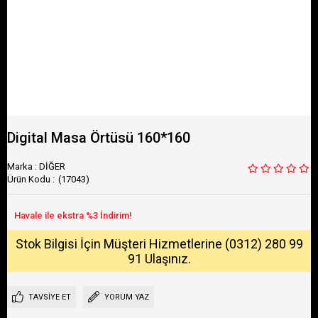
Digital Masa Örtüsü 160*160
Marka
:
DİĞER
(17043)
Stok Bilgisi İçin Müşteri Hizmetlerine (0312) 280 99
91 Ulaşınız.
TAVSIYE ET
YORUM YAZ