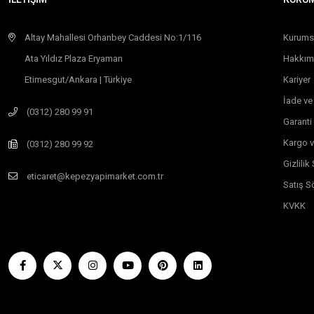
Altay Mahallesi Orhanbey Caddesi No:1/116
Kurums
Ata Yıldız Plaza Eryaman
Hakkım
Etimesgut/Ankara | Türkiye
Kariyer
İade ve
(0312) 280 99 91
Garanti
Kargo v
(0312) 280 99 92
Gizlili
eticaret@kepezyapimarket.com.tr
Satış S
KVKK