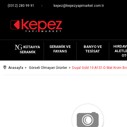
(0312) 280 99 91
kepez@kepezyapimarket.com.tr
HIRDAV
SERAMIK VE
BANYO VE
KÜTAHYA
ALETLE
FAYANS
TESISAT
SERAMIK
OT
Anasayfa
Görseli Olmayan Ürünler
Duşal Gold 10-A1S1-D Mat Krom B