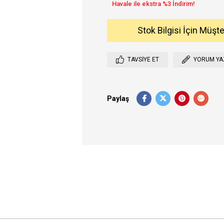
Stok Bilgisi İçin Müşt
TAVSIYE ET
YORUM YA
Paylaş