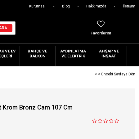
Kurumsal
Blog
Hakkımızda
İletişim
Favorilerim
K VE EV
BAHÇE VE
AYDINLATMA
AHŞAP VE
EÇLERI
BALKON
VE ELEKTRIK
İNŞAAT
< < Önceki Sayfaya Dön
t Krom Bronz Cam 107 Cm