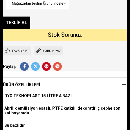
TAVSIYE ET
YORUM YAZ
Paylaş
ÜRÜN ÖZELLIKLERI
DYO TEKNOPLAST 15 LİTRE A BAZI
Akrilik emülsiyon esaslı, PTFE katkılı, dekoratif iç cephe son
kat boyasıdır
Su bazlıdır