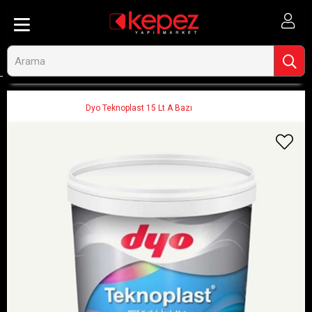
Anasayfa
Ahşap ve İnşaat
Boya ve Boya Malzemeleri
İç Cephe Boyaları
Dyo Teknoplast 15 Lt A Bazı