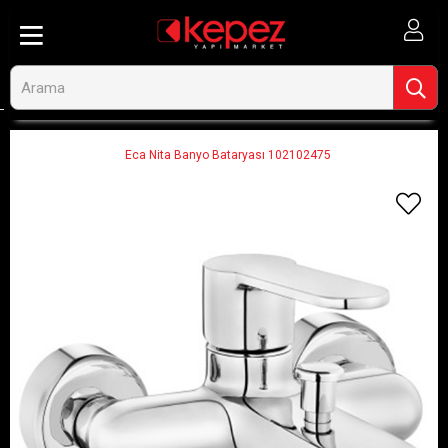
Anasayfa
Banyo ve Tesisat
Armatür Bataryaları
Banyo Bataryaları
Eca Nita Banyo Bataryası 102102475