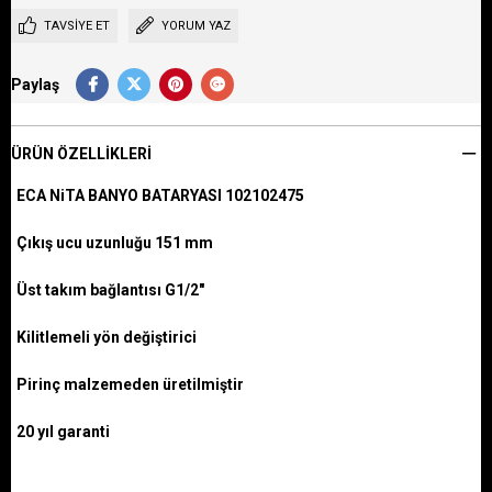
TAVSIYE ET
YORUM YAZ
Paylaş
ÜRÜN ÖZELLIKLERI
ECA NiTA BANYO BATARYASI 102102475
Çıkış ucu uzunluğu 151 mm
Üst takım bağlantısı G1/2"
Kilitlemeli yön değiştirici
Pirinç malzemeden üretilmiştir
20 yıl garanti