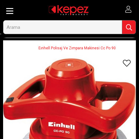
Anasayfa
Elektrikli El Aletleri ve Aksesuarları
Zımpara ve Polisaj
Polisaj Makineleri
Eınhell Polisaj Ve Zımpara Makinesi Cc Po 90