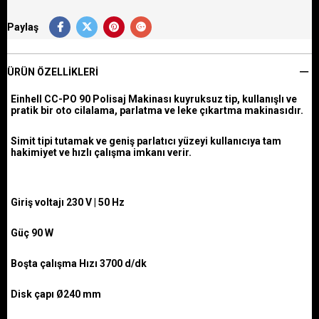
Paylaş
ÜRÜN ÖZELLIKLERI
Einhell CC-PO 90 Polisaj Makinası kuyruksuz tip, kullanışlı ve
pratik bir oto cilalama, parlatma ve leke çıkartma makinasıdır.
Simit tipi tutamak ve geniş parlatıcı yüzeyi kullanıcıya tam
hakimiyet ve hızlı çalışma imkanı verir.
Giriş voltajı 230 V | 50 Hz
Güç 90 W
Boşta çalışma Hızı 3700 d/dk
Disk çapı Ø240 mm