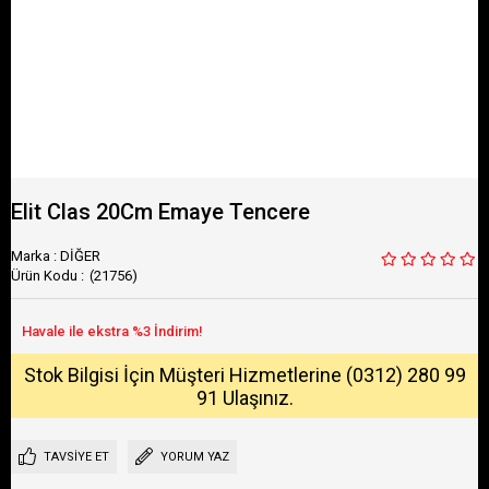
Elit Clas 20Cm Emaye Tencere
Marka
:
DİĞER
(21756)
Stok Bilgisi İçin Müşteri Hizmetlerine (0312) 280 99
91 Ulaşınız.
TAVSIYE ET
YORUM YAZ