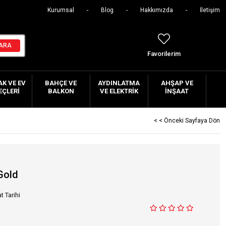
Kurumsal
Blog
Hakkımızda
İletişim
Favorilerim
K VE EV
BAHÇE VE
AYDINLATMA
AHŞAP VE
EÇLERI
BALKON
VE ELEKTRIK
İNŞAAT
< < Önceki Sayfaya Dön
Gold
t Tarihi