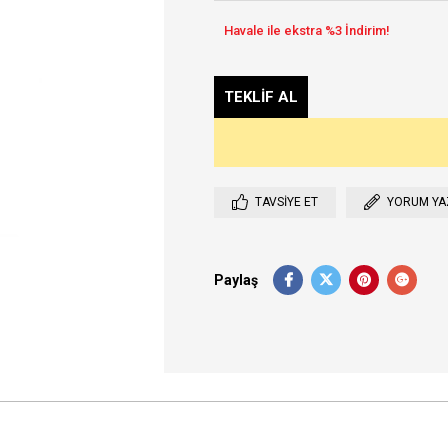
TAVSIYE ET
YORUM YA
Paylaş