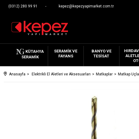
(0312) 280 99 91
kepez@kepezyapimarket.com.tr
HIRDAV
SERAMIK VE
BANYO VE
KÜTAHYA
ALETLE
FAYANS
TESISAT
SERAMIK
OT
Anasayfa
Elektrikli El Aletleri ve Aksesuarları
Matkaplar
Matkap Uçla