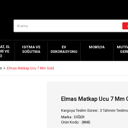
AT, EL
ISITMA VE
EV
MOBILYA
MUTFA
RI VE
SOĞUTMA
DEKORASYONU
GER
O
rı
Elmas Matkap Ucu 7 Mm Gold
Elmas Matkap Ucu 7 Mm 
Kargoya Teslim Süresi
:
3 Tahmini Teslima
Marka
:
DİĞER
(868)