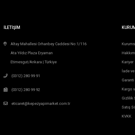
İLETİŞİM
KURU
Altay Mahallesi Orhanbey Caddesi No:1/116
Kurums
Ata Yıldız Plaza Eryaman
Hakkım
Etimesgut/Ankara | Türkiye
Kariyer
İade ve
(0312) 280 99 91
Garanti
Kargo v
(0312) 280 99 92
Gizlili
eticaret@kepezyapimarket.com.tr
Satış S
KVKK