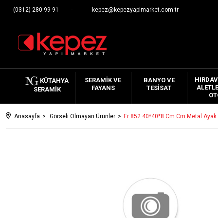
(0312) 280 99 91
kepez@kepezyapimarket.com.tr
HIRDAV
SERAMIK VE
BANYO VE
KÜTAHYA
ALETLE
FAYANS
TESISAT
SERAMIK
OT
Anasayfa
Görseli Olmayan Ürünler
Er 852 40*40*8 Cm Cm Metal Ayak