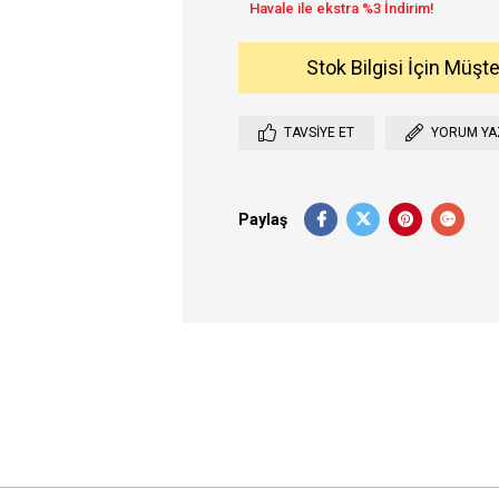
Stok Bilgisi İçin Müşt
TAVSIYE ET
YORUM YA
Paylaş