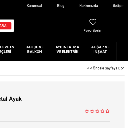
Kurumsal
Blog
Hakkımızda
İletişim
Favorilerim
K VE EV
BAHÇE VE
AYDINLATMA
AHŞAP VE
EÇLERI
BALKON
VE ELEKTRIK
İNŞAAT
< < Önceki Sayfaya Dön
tal Ayak