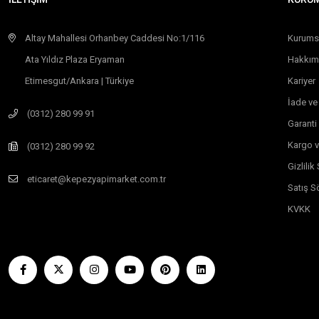
Altay Mahallesi Orhanbey Caddesi No:1/116
Kurums
Ata Yıldız Plaza Eryaman
Hakkım
Etimesgut/Ankara | Türkiye
Kariyer
İade ve
(0312) 280 99 91
Garanti
Kargo v
(0312) 280 99 92
Gizlili
eticaret@kepezyapimarket.com.tr
Satış S
KVKK