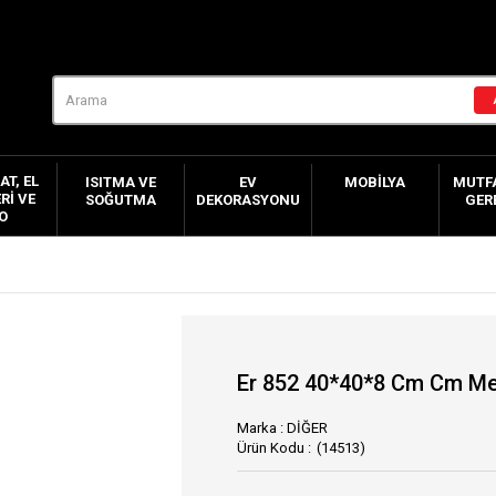
AT, EL
ISITMA VE
EV
MOBILYA
MUTFA
RI VE
SOĞUTMA
DEKORASYONU
GER
O
Er 852 40*40*8 Cm Cm Me
Marka
:
DİĞER
(14513)