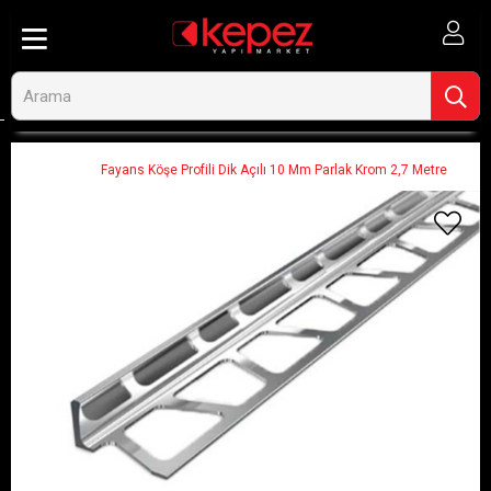
Anasayfa
Hırdavat, El Aletleri ve Oto
Hırdavat-Nalbur Malzemeleri
Köşebentler
Fayans Köşe Profili Dik Açılı 10 Mm Parlak Krom 2,7 Metre