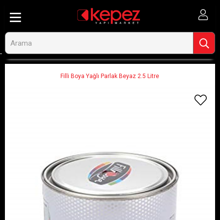
Anasayfa
Ahşap ve İnşaat
Boya ve Boya Malzemeleri
İç Cephe Boyaları
Filli Boya Yağlı Parlak Beyaz 2.5 Litre