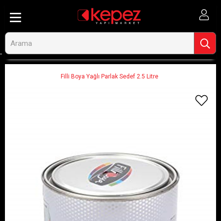
Anasayfa
Ahşap ve İnşaat
Boya ve Boya Malzemeleri
İç Cephe Boyaları
Filli Boya Yağlı Parlak Sedef 2.5 Litre