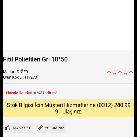
Fitil Polietilen Gri 10*50
Marka
:
DİĞER
(17273)
Stok Bilgisi İçin Müşteri Hizmetlerine (0312) 280 99
91 Ulaşınız.
TAVSIYE ET
YORUM YAZ