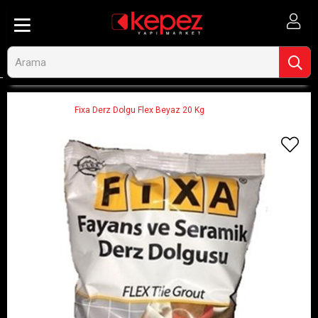
Anasayfa
Hırdavat, El Aletleri ve Oto
Hırdavat-Nalbur Malzemeleri
Derz Dolguları
Fixa Derz Dolgu Flex Beyaz 20 Kg