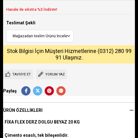
Teslimat Şekli
Stok Bilgisi İçin Müşteri Hizmetlerine (0312) 280 99
91 Ulaşınız.
TAVSIYE ET
YORUM YAZ
Paylaş
ÜRÜN ÖZELLIKLERI
FİXA FLEX DERZ DOLGU BEYAZ 20 KG
Çimento esaslı, tek bileşenlidir.