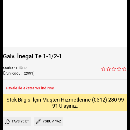
Galv. İnegal Te 1-1/2-1
Marka
:
DİĞER
(2991)
Stok Bilgisi İçin Müşteri Hizmetlerine (0312) 280 99
91 Ulaşınız.
TAVSIYE ET
YORUM YAZ