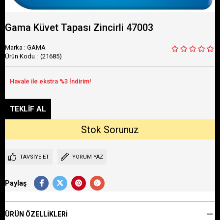
Gama Küvet Tapası Zincirli 47003
Marka
:
GAMA
(21685)
TAVSIYE ET
YORUM YAZ
Paylaş
ÜRÜN ÖZELLIKLERI