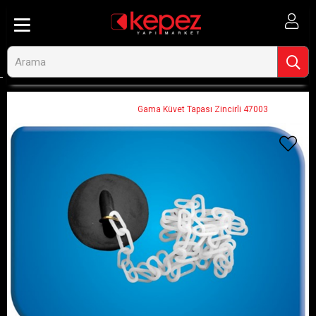
Anasayfa
Ahşap ve İnşaat
Tesisat Tamir ve Bağlantı Malzemeleri
Sıhhi Tesisat Sarf Malzemeleri
Gama Küvet Tapası Zincirli 47003