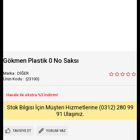
Gökmen Plastik 0 No Saksı
Marka
:
DİĞER
(23100)
Stok Bilgisi İçin Müşteri Hizmetlerine (0312) 280 99
91 Ulaşınız.
TAVSIYE ET
YORUM YAZ