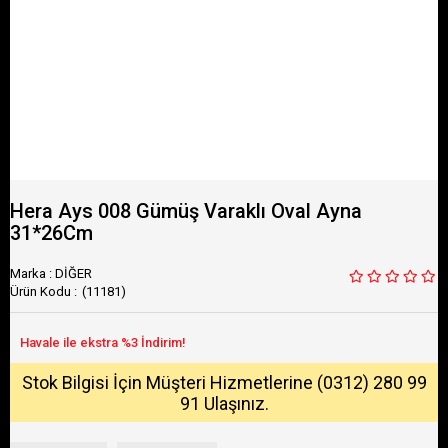
Hera Ays 008 Gümüş Varaklı Oval Ayna
31*26Cm
Marka
:
DİĞER
(11181)
Stok Bilgisi İçin Müşteri Hizmetlerine (0312) 280 99
91 Ulaşınız.