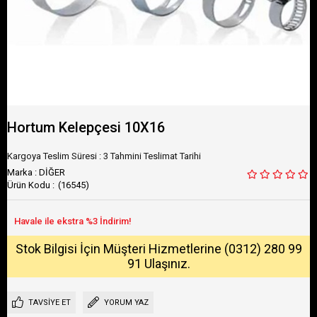
Hortum Kelepçesi 10X16
Kargoya Teslim Süresi
:
3 Tahmini Teslimat Tarihi
Marka
:
DİĞER
(16545)
Stok Bilgisi İçin Müşteri Hizmetlerine (0312) 280 99
91 Ulaşınız.
TAVSIYE ET
YORUM YAZ