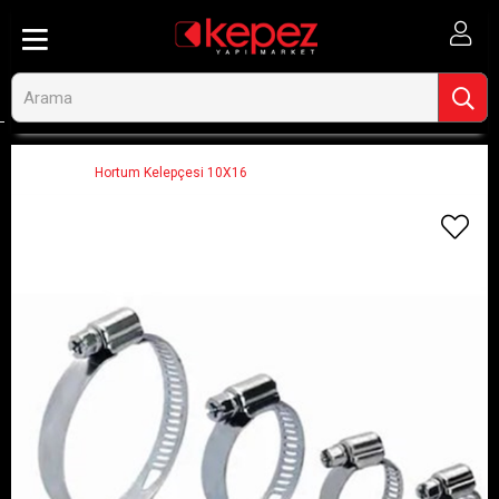
Anasayfa
Hırdavat, El Aletleri ve Oto
Hırdavat-Nalbur Malzemeleri
Kelepçeler
Hortum Kelepçesi 10X16