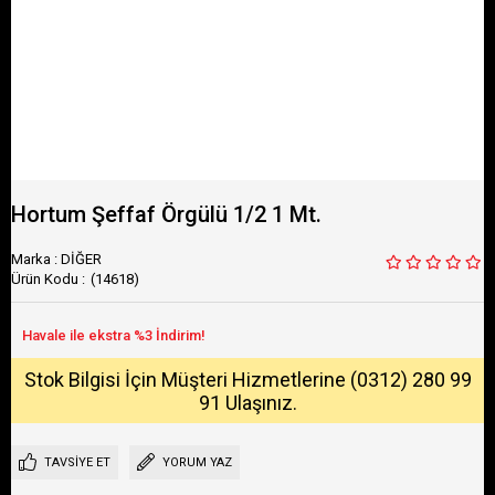
Hortum Şeffaf Örgülü 1/2 1 Mt.
Marka
:
DİĞER
(14618)
Stok Bilgisi İçin Müşteri Hizmetlerine (0312) 280 99
91 Ulaşınız.
TAVSIYE ET
YORUM YAZ