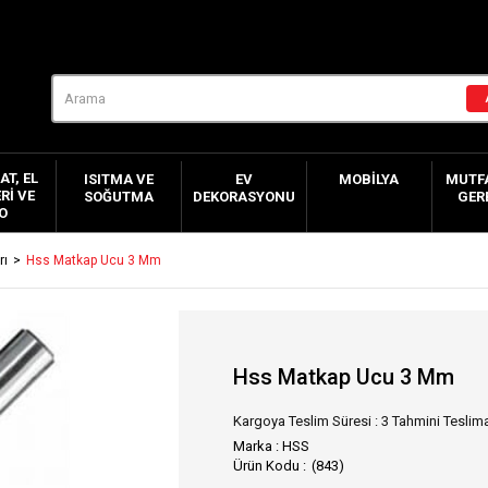
AT, EL
ISITMA VE
EV
MOBILYA
MUTFA
RI VE
SOĞUTMA
DEKORASYONU
GER
O
rı
Hss Matkap Ucu 3 Mm
Hss Matkap Ucu 3 Mm
Kargoya Teslim Süresi
:
3 Tahmini Teslima
Marka
:
HSS
(843)