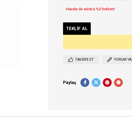
TAVSIYE ET
YORUM YA
Paylaş