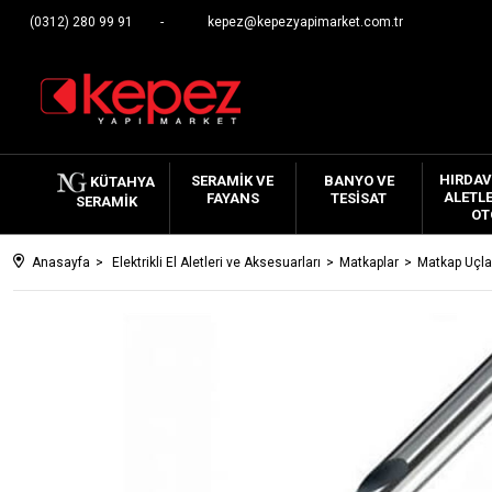
(0312) 280 99 91
kepez@kepezyapimarket.com.tr
HIRDAV
SERAMIK VE
BANYO VE
KÜTAHYA
ALETLE
FAYANS
TESISAT
SERAMIK
OT
Anasayfa
Elektrikli El Aletleri ve Aksesuarları
Matkaplar
Matkap Uçla