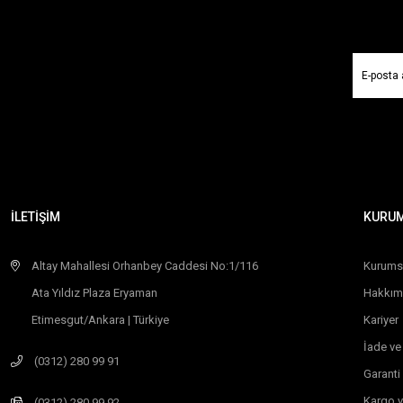
İLETİŞİM
KURU
Altay Mahallesi Orhanbey Caddesi No:1/116
Kurums
Ata Yıldız Plaza Eryaman
Hakkım
Etimesgut/Ankara | Türkiye
Kariyer
İade ve
(0312) 280 99 91
Garanti
Kargo v
(0312) 280 99 92