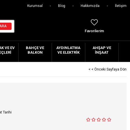
Kurumsal
Blog
Hakkımızda
İletişim
Favorilerim
K VE EV
BAHÇE VE
AYDINLATMA
AHŞAP VE
EÇLERI
BALKON
VE ELEKTRIK
İNŞAAT
< < Önceki Sayfaya Dön
t Tarihi