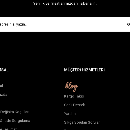
Yenilik ve fırsatlarımızdan haber alın!
G
MSAL
MÜŞTERİ HİZMETLERİ
al
ızda
Kargo Takip
Canlı Destek
 Değişim Koşulları
Yardım
 & İade Sorgulama
Sıkça Sorulan Sorular
e Teslimat