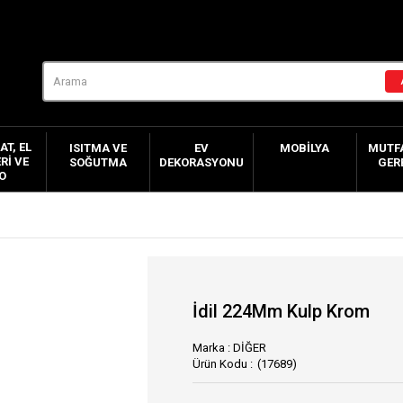
AT, EL
ISITMA VE
EV
MOBILYA
MUTFA
RI VE
SOĞUTMA
DEKORASYONU
GER
O
İdil 224Mm Kulp Krom
Marka
:
DİĞER
(17689)