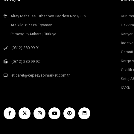
Altay Mahallesi Orhanbey Caddesi No:1/116
Kurums
Ata Yıldız Plaza Eryaman
Hakkım
Etimesgut/Ankara | Türkiye
Kariyer
İade ve
(0312) 280 99 91
Garanti
Kargo v
(0312) 280 99 92
Gizlili
eticaret@kepezyapimarket.com.tr
Satış S
KVKK