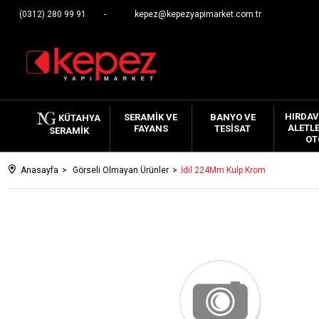
(0312) 280 99 91
kepez@kepezyapimarket.com.tr
HIRDAV
SERAMIK VE
BANYO VE
KÜTAHYA
ALETLE
FAYANS
TESISAT
SERAMIK
OT
Anasayfa
Görseli Olmayan Ürünler
İdil 224Mm Kulp Krom