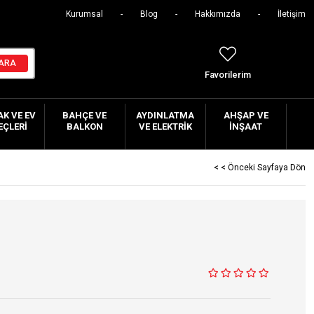
Kurumsal
Blog
Hakkımızda
İletişim
Favorilerim
K VE EV
BAHÇE VE
AYDINLATMA
AHŞAP VE
EÇLERI
BALKON
VE ELEKTRIK
İNŞAAT
< < Önceki Sayfaya Dön