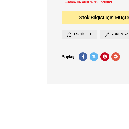
Stok Bilgisi İçin Müşt
TAVSIYE ET
YORUM YA
Paylaş